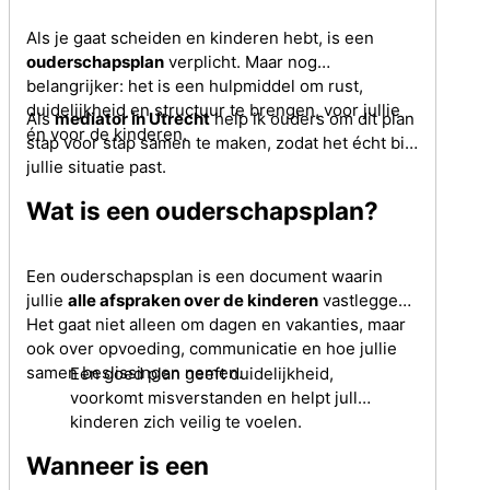
Als je gaat scheiden en kinderen hebt, is een
ouderschapsplan
verplicht. Maar nog
belangrijker: het is een hulpmiddel om rust,
duidelijkheid en structuur te brengen, voor jullie
Als
mediator in Utrecht
help ik ouders om dit plan
én voor de kinderen.
stap voor stap samen te maken, zodat het écht bij
jullie situatie past.
Wat is een ouderschapsplan?
Een ouderschapsplan is een document waarin
jullie
alle afspraken over de kinderen
vastleggen.
Het gaat niet alleen om dagen en vakanties, maar
ook over opvoeding, communicatie en hoe jullie
samen beslissingen nemen.
Een goed plan geeft duidelijkheid,
voorkomt misverstanden en helpt jullie
kinderen zich veilig te voelen.
Wanneer is een