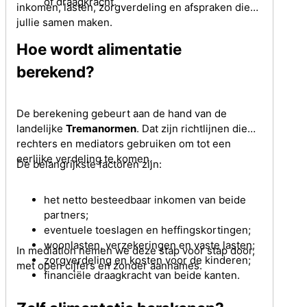
of draagkracht.
inkomen, lasten, zorgverdeling en afspraken die
jullie samen maken.
Hoe wordt alimentatie
berekend?
De berekening gebeurt aan de hand van de
landelijke
Tremanormen
. Dat zijn richtlijnen die
rechters en mediators gebruiken om tot een
eerlijke verdeling te komen.
De belangrijkste factoren zijn:
het netto besteedbaar inkomen van beide
partners;
eventuele toeslagen en heffingskortingen;
woonlasten, verzekeringen en vaste lasten;
In mediation nemen we deze stap voor stap door,
zorgverdeling en kosten voor de kinderen;
met open cijfers en zonder aannames.
financiële draagkracht van beide kanten.