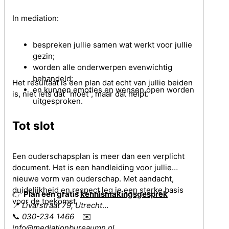
In mediation:
bespreken jullie samen wat werkt voor jullie
gezin;
worden alle onderwerpen evenwichtig
behandeld;
Het resultaat is een plan dat echt van jullie beiden
en kunnen emoties en wensen open worden
is, niet iets dat “moet”, maar dat helpt.
uitgesproken.
Tot slot
Een ouderschapsplan is meer dan een verplicht
document. Het is een handleiding voor jullie
nieuwe vorm van ouderschap. Met aandacht,
duidelijkheid en respect leg je een sterke basis
👉
Plan een gratis
kennismakingsgesprek
voor de toekomst.
📍
Livarstraat 79, Utrecht
📞
030-234 1466
✉️
info@mediationbureaumn.nl