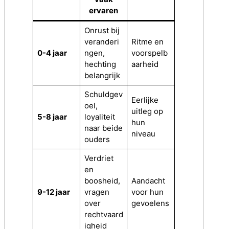
ervaren
Onrust bij
veranderi
Ritme en
0-4 jaar
ngen,
voorspelb
hechting
aarheid
belangrijk
Schuldgev
Eerlijke
oel,
uitleg op
5-8 jaar
loyaliteit
hun
naar beide
niveau
ouders
Verdriet
en
boosheid,
Aandacht
9-12 jaar
vragen
voor hun
over
gevoelens
rechtvaard
igheid