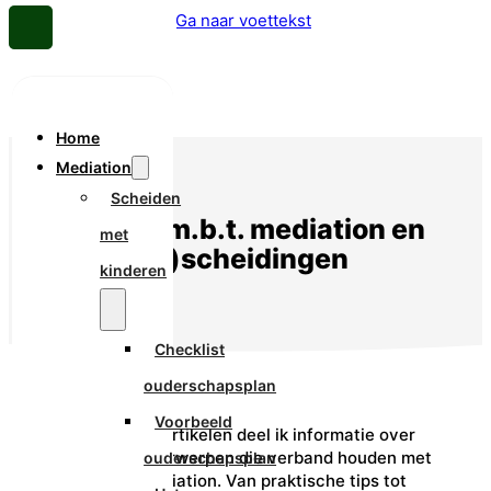
Ga naar hoofdinhoud
Ga naar voettekst
Home
Mediation
Scheiden
Informatie m.b.t. mediation en
met
(echt)scheidingen
kinderen
Checklist
ouderschapsplan
Voorbeeld
In onderstaande artikelen deel ik informatie over
uiteenlopende onderwerpen die verband houden met
ouderschapsplan
scheiden en mediation. Van praktische tips tot