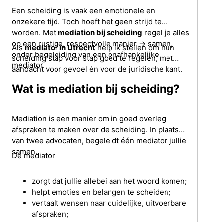
Een scheiding is vaak een emotionele en
onzekere tijd. Toch hoeft het geen strijd te
worden. Met
mediation bij scheiding
regel je alles
op een rustige, respectvolle manier -> samen,
Als
mediator in Utrecht
help ik stellen om hun
onder begeleiding van een onafhankelijke
scheiding stap voor stap goed te regelen, met
mediator.
aandacht voor gevoel én voor de juridische kant.
Wat is mediation bij scheiding?
Mediation is een manier om in goed overleg
afspraken te maken over de scheiding. In plaats
van twee advocaten, begeleidt één mediator jullie
samen.
De mediator:
zorgt dat jullie allebei aan het woord komen;
helpt emoties en belangen te scheiden;
vertaalt wensen naar duidelijke, uitvoerbare
afspraken;