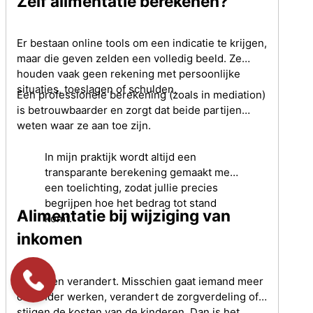
Zelf alimentatie berekenen?
Er bestaan online tools om een indicatie te krijgen,
maar die geven zelden een volledig beeld. Ze
houden vaak geen rekening met persoonlijke
situaties, toeslagen of schulden.
Een professionele berekening (zoals in mediation)
is betrouwbaarder en zorgt dat beide partijen
weten waar ze aan toe zijn.
In mijn praktijk wordt altijd een
transparante berekening gemaakt met
een toelichting, zodat jullie precies
begrijpen hoe het bedrag tot stand
Alimentatie bij wijziging van
komt.
inkomen
Het leven verandert. Misschien gaat iemand meer
of minder werken, verandert de zorgverdeling of
stijgen de kosten van de kinderen. Dan is het