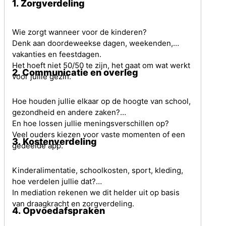
1. Zorgverdeling
Wie zorgt wanneer voor de kinderen?
Denk aan doordeweekse dagen, weekenden,
vakanties en feestdagen.
Het hoeft niet 50/50 te zijn, het gaat om wat werkt
2. Communicatie en overleg
voor jullie gezin.
Hoe houden jullie elkaar op de hoogte van school,
gezondheid en andere zaken?
En hoe lossen jullie meningsverschillen op?
Veel ouders kiezen voor vaste momenten of een
3. Kostenverdeling
gedeelde app.
Kinderalimentatie, schoolkosten, sport, kleding,
hoe verdelen jullie dat?
In mediation rekenen we dit helder uit op basis
van draagkracht en zorgverdeling.
4. Opvoedafspraken