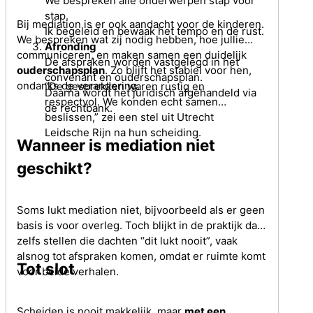
We bespreken alle onderwerpen stap voor
stap.
Bij mediation is er ook aandacht voor de kinderen.
Ik begeleid en bewaak het tempo en de rust.
We bespreken wat zij nodig hebben, hoe jullie
Afronding
communiceren, en maken samen een duidelijk
De afspraken worden vastgelegd in het
ouderschapsplan
. Zo blijft het stabiel voor hen,
convenant en ouderschapsplan.
ondanks de verandering.
“De gesprekken waren rustig en
Daarna wordt het juridisch afgehandeld via
respectvol. We konden echt samen
de rechtbank.
beslissen,” zei een stel uit Utrecht
Leidsche Rijn na hun scheiding.
Wanneer is mediation niet
geschikt?
Soms lukt mediation niet, bijvoorbeeld als er geen
basis is voor overleg. Toch blijkt in de praktijk dat
zelfs stellen die dachten “dit lukt nooit”, vaak
alsnog tot afspraken komen, omdat er ruimte komt
Tot slot
voor beide verhalen.
Scheiden is nooit makkelijk, maar
met een