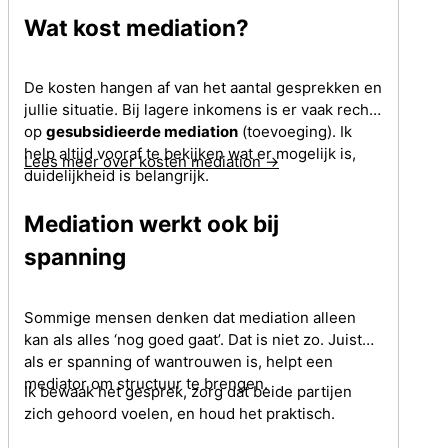
Wat kost mediation?
De kosten hangen af van het aantal gesprekken en
jullie situatie. Bij lagere inkomens is er vaak recht
op
gesubsidieerde mediation
(toevoeging). Ik
help altijd vooraf te bekijken wat er mogelijk is,
Lees meer over kosten mediation →
duidelijkheid is belangrijk.
Mediation werkt ook bij
spanning
Sommige mensen denken dat mediation alleen
kan als alles ‘nog goed gaat’. Dat is niet zo. Juist
als er spanning of wantrouwen is, helpt een
mediator om structuur te brengen.
Ik bewaak het gesprek, zorg dat beide partijen
zich gehoord voelen, en houd het praktisch.