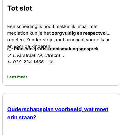
Tot slot
Een scheiding is nooit makkelijk, maar met
mediation kun je het
zorgvuldig en respectvol
regelen. Zonder strijd, met aandacht voor elkaar
en voor de kinderen.
👉
Plan een gratis
kennismakingsgesprek
📍
Livarstraat 79, Utrecht
📞
030-234 1466
✉️
info@mediationbureaumn.nl
Lees meer
Ouderschapsplan voorbeeld, wat moet
erin staan?