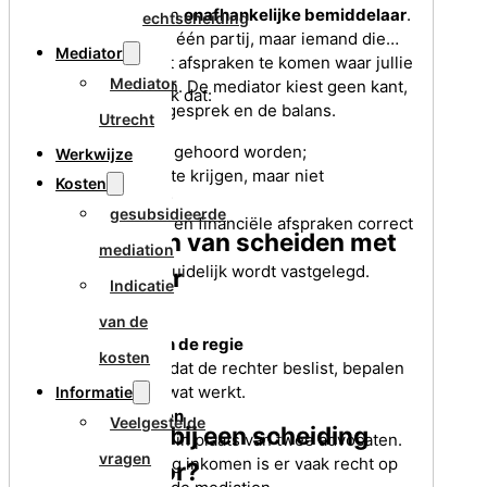
Een mediator is een
onafhankelijke bemiddelaar
.
echtscheiding
Geen advocaat van één partij, maar iemand die
Mediator
helpt om samen tot afspraken te komen waar jullie
Mediator
beiden achter staan. De mediator kiest geen kant,
Als mediator zorg ik dat:
maar bewaakt het gesprek en de balans.
Utrecht
beide kanten gehoord worden;
Werkwijze
emoties ruimte krijgen, maar niet
Kosten
overheersen;
gesubsidieerde
de juridische en financiële afspraken correct
De voordelen van scheiden met
zijn;
mediation
en dat alles duidelijk wordt vastgelegd.
een mediator
Indicatie
van de
Jullie houden de regie
kosten
In plaats van dat de rechter beslist, bepalen
jullie samen wat werkt.
Informatie
Lagere kosten
Veelgestelde
Wat regel je bij een scheiding
Eén mediator in plaats van twee advocaten.
vragen
En bij een laag inkomen is er vaak recht op
met mediator?