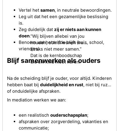
Vertel het
samen
, in neutrale bewoordingen.
Leg uit dat het een gezamenlijke beslissing
is.
Zeg duidelijk dat
zij er niets aan kunnen
doen
.
“Wij blijven allebei van jou
Benoem wat hetzelfde blijft (huis, school,
houden, ook al wonen we
vriendjes).
straks niet meer samen.”
Dat is de kernboodschap
Blijf samenwerken als ouders
die elk kind moet horen.
Na de scheiding blijf je ouder, voor altijd. Kinderen
hebben baat bij
duidelijkheid en rust
, niet bij ruzie
of onduidelijke afspraken.
In mediation werken we aan:
een realistisch
ouderschapsplan
;
afspraken over zorgverdeling, vakanties en
communicatie;