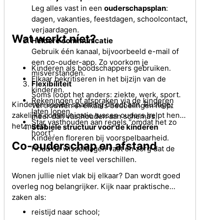
Leg alles vast in een
ouderschapsplan
:
dagen, vakanties, feestdagen, schoolcontact,
verjaardagen.
Wat werkt níet?
Heldere communicatie
Gebruik één kanaal, bijvoorbeeld e-mail of
een co-ouder-app. Zo voorkom je
Kinderen als boodschappers gebruiken.
misverstanden.
Elkaar bekritiseren in het bijzijn van de
Flexibiliteit
kinderen.
Soms loopt het anders: ziekte, werk, sport.
Rekeningen of afspraken via de kinderen
Kinderen voelen spanning direct aan. Rustige,
Vertrouwen in elkaars bedoelingen helpt
laten lopen.
zakelijke communicatie tussen ouders helpt hen
meer dan vasthouden aan schema’s.
Star vasthouden aan regels “omdat het zo
het meest.
Stabiele structuur voor de kinderen
hoort”.
Kinderen floreren bij voorspelbaarheid.
Co-ouderschap en afstand
Houd de wisseldagen vast en zorg dat de
regels niet te veel verschillen.
Wonen jullie niet vlak bij elkaar? Dan wordt goed
overleg nog belangrijker. Kijk naar praktische
zaken als:
reistijd naar school;