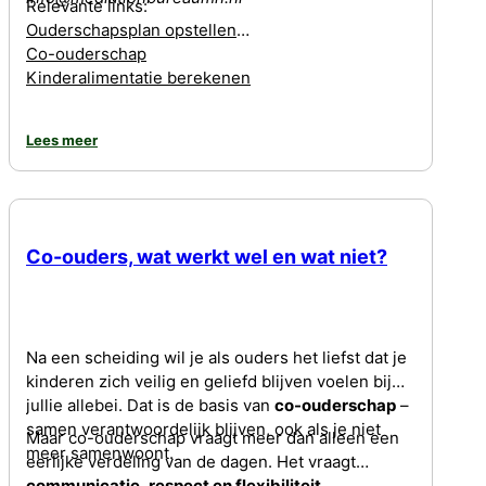
Relevante links:
Ouderschapsplan opstellen
Co-ouderschap
Kinderalimentatie berekenen
Lees meer
Co-ouders, wat werkt wel en wat niet?
Na een scheiding wil je als ouders het liefst dat je
kinderen zich veilig en geliefd blijven voelen bij
jullie allebei. Dat is de basis van
co-ouderschap
–
samen verantwoordelijk blijven, ook als je niet
Maar co-ouderschap vraagt meer dan alleen een
meer samenwoont.
eerlijke verdeling van de dagen. Het vraagt
communicatie, respect en flexibiliteit
.