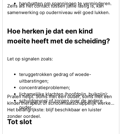
handvatten om spanningen te verminderen.
Zelfs als het contact tussen jullie lastig is, kan
samenwerking op ouderniveau wél goed lukken.
Hoe herken je dat een kind
moeite heeft met de scheiding?
Let op signalen zoals:
teruggetrokken gedrag of woede-
uitbarstingen;
concentratieproblemen;
lichamelijke klachten (hoofdpijn, buikpijn);
Praten helpt. Soms met een ouder, soms met een
schuldgevoel of zorgen over de andere
kindertherapeut of schoolmaatschappelijk werker.
ouder.
Het belangrijkste: blijf beschikbaar en luister
zonder oordeel.
Tot slot