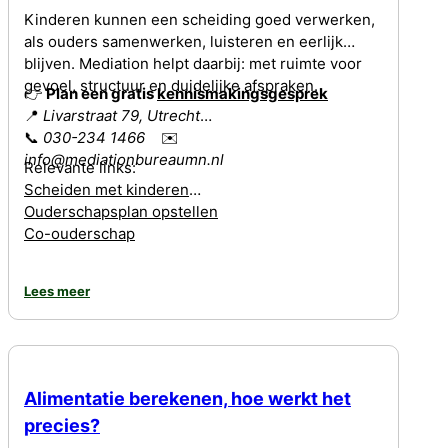
Kinderen kunnen een scheiding goed verwerken,
als ouders samenwerken, luisteren en eerlijk
blijven. Mediation helpt daarbij: met ruimte voor
gevoel, structuur en duidelijke afspraken.
👉
Plan een gratis
kennismakingsgesprek
📍
Livarstraat 79, Utrecht
📞
030-234 1466
✉️
info@mediationbureaumn.nl
Relevante links:
Scheiden met kinderen
Ouderschapsplan opstellen
Co-ouderschap
Lees meer
Alimentatie berekenen, hoe werkt het
precies?