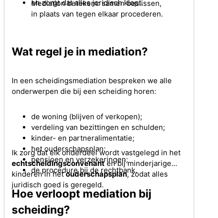
en zorgt dat alles juridisch klopt.
Mediation betekent: samen beslissen,
in plaats van tegen elkaar procederen.
Wat regel je in mediation?
In een scheidingsmediation bespreken we alle
onderwerpen die bij een scheiding horen:
de woning (blijven of verkopen);
verdeling van bezittingen en schulden;
kinder- en partneralimentatie;
het ouderschapsplan;
Ik zorg dat elk onderdeel wordt vastgelegd in het
pensioen en verzekeringen;
echtscheidingsconvenant
en bij minderjarige
de procedure bij de rechtbank.
kinderen in het
ouderschapsplan
, zodat alles
juridisch goed is geregeld.
Hoe verloopt mediation bij
scheiding?