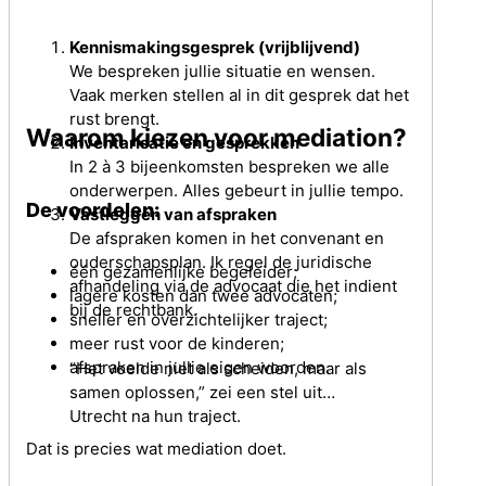
Kennismakingsgesprek (vrijblijvend)
We bespreken jullie situatie en wensen.
Vaak merken stellen al in dit gesprek dat het
rust brengt.
Waarom kiezen voor mediation?
Inventarisatie en gesprekken
In 2 à 3 bijeenkomsten bespreken we alle
onderwerpen. Alles gebeurt in jullie tempo.
De voordelen:
Vastleggen van afspraken
De afspraken komen in het convenant en
ouderschapsplan. Ik regel de juridische
één gezamenlijke begeleider;
afhandeling via de advocaat die het indient
lagere kosten dan twee advocaten;
bij de rechtbank.
sneller en overzichtelijker traject;
meer rust voor de kinderen;
afspraken in jullie eigen woorden.
“Het voelde niet als scheiden, maar als
samen oplossen,” zei een stel uit
Utrecht na hun traject.
Dat is precies wat mediation doet.