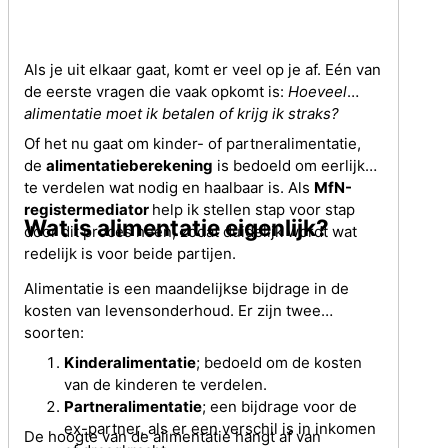
Als je uit elkaar gaat, komt er veel op je af. Eén van
de eerste vragen die vaak opkomt is:
Hoeveel
alimentatie moet ik betalen of krijg ik straks?
Of het nu gaat om kinder- of partneralimentatie,
de
alimentatieberekening
is bedoeld om eerlijk
te verdelen wat nodig en haalbaar is. Als
MfN-
registermediator
help ik stellen stap voor stap
Wat is alimentatie eigenlijk?
door dit proces heen, zodat duidelijk wordt wat
redelijk is voor beide partijen.
Alimentatie is een maandelijkse bijdrage in de
kosten van levensonderhoud. Er zijn twee
soorten:
Kinderalimentatie
; bedoeld om de kosten
van de kinderen te verdelen.
Partneralimentatie
; een bijdrage voor de
ex-partner, als er een verschil is in inkomen
De hoogte van de alimentatie hangt af van