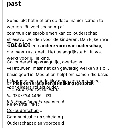
past
Soms lukt het niet om op deze manier samen te
werken. Bij veel spanning of
communicatieproblemen kan co-ouderschap
stressvol worden voor de kinderen. Dan kijken we
Tot slot
samen naar een
andere vorm van ouderschap
,
die meer rust geeft. Het belangrijkste blijft: wat
werkt voor jullie kind.
Co-ouderschap vraagt tijd, overleg en
vertrouwen, maar het kan geweldig werken als de
basis goed is. Mediation helpt om samen die basis
te leggen: met duidelijke afspraken en respect
👉
Plan een gratis
kennismakingsgesprek
voor elkaars rol als ouder.
📍
Livarstraat 79, Utrecht
📞
030-234 1466
✉️
info@mediationbureaumn.nl
Relevante links:
Co-ouderschap
Communicatie na scheiding
Ouderschapsplan voorbeeld