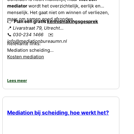
mediator
wordt het overzichtelijk, eerlijk en
menselijk. Het gaat niet om winnen of verliezen,
maar om samen goed afronden.
👉
Plan een gratis
kennismakingsgesprek
📍
Livarstraat 79, Utrecht
📞
030-234 1466
✉️
info@mediationbureaumn.nl
Relevante links:
Mediation scheiding
Kosten mediation
Lees meer
Mediation bij scheiding, hoe werkt het?