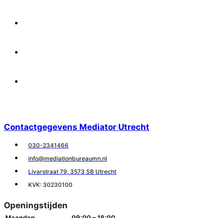
X
Facebook
Linkedin
Contactgegevens Mediator Utrecht
030-2341466
info@mediationbureaumn.nl
Livarstraat 79, 3573 SB Utrecht
KVK: 30230100
Openingstijden
Maandag
09:00 – 18:00