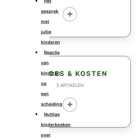
Het
gesprek
met
jullie
kinderen
Reactie
van
PROCES & KOSTEN
kinderen
op
3
ARTIKELEN
een
scheiding
Nuttige
kinderboeken
over