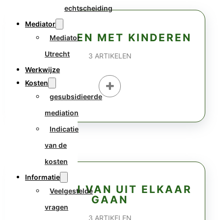
echtscheiding
Mediator
SCHEIDEN MET KINDEREN
Mediator
Utrecht
3
ARTIKELEN
Werkwijze
Kosten
gesubsidieerde
mediation
Indicatie
van de
kosten
Informatie
VORMEN VAN UIT ELKAAR
Veelgestelde
GAAN
vragen
3
ARTIKELEN