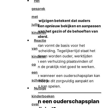
Het
Geplaatst
25 januari 2026
gesprek
Geüpdatet
25 januari 2026
Door
Mediator
met
Ouderschapsplan wijzigen betekent dat ouders
jullie
bestaande afspraken opnieuw bekijken en aanpassen
omdat de situatie van het gezin of de behoeften van
kinderen
het kind zijn veranderd.
Reactie
Een ouderschapsplan vormt de basis voor het
van
ouderschap na de scheiding. Tegelijkertijd staat het
leven niet stil. Kinderen worden ouder, werktijden
kinderen
veranderen, er kan een verhuizing plaatsvinden of
op
afspraken blijken in de praktijk niet goed te werken.
een
In dit artikel lees je wanneer een ouderschapsplan kan
scheiding
worden gewijzigd, hoe je dit zorgvuldig aanpakt en
welke rol mediation kan spelen.
Nuttige
kinderboeken
Wanneer kan een ouderschapsplan
over