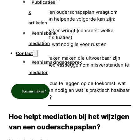
Publicaties
Het wijzigen van een ouderschapsplan vraagt om
&
zorgvuldigheid. Een helpende volgorde kan zijn:
artikelen
benoemen wat er wringt (concreet: welke
Kennisbank
momenten of situaties)
mediation
onderzoeken wat nodig is voor rust en
duidelijkheid
Contact
nieuwe afspraken maken die uitvoerbaar zijn
Kennismakingsgesprek
afspraken goed vastleggen om misverstanden te
voorkomen
mediator
Het helpt om de focus te leggen op de toekomst: wat
hebben de kinderen nodig en wat is praktisch haalbaar
Kennismaken?
voor beide ouders?
Hoe helpt mediation bij het wijzigen
van een ouderschapsplan?