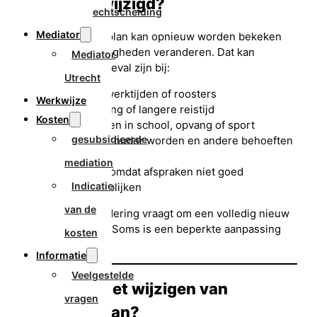
worden gewijzigd?
echtscheiding
Mediator
Een ouderschapsplan kan opnieuw worden bekeken
wanneer omstandigheden veranderen. Dat kan
Mediator
bijvoorbeeld het geval zijn bij:
Utrecht
gewijzigde werktijden of roosters
Werkwijze
een verhuizing of langere reistijd
Kosten
veranderingen in school, opvang of sport
gesubsidieerde
kinderen die ouder worden en andere behoeften
krijgen
mediation
spanningen omdat afspraken niet goed
Indicatie
uitvoerbaar blijken
van de
Niet iedere verandering vraagt om een volledig nieuw
ouderschapsplan. Soms is een beperkte aanpassing
kosten
voldoende.
Informatie
Veelgestelde
Hoe pak je het wijzigen van
vragen
afspraken aan?