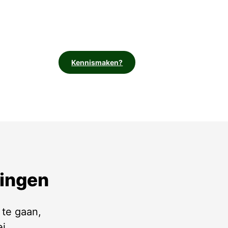
Kennismaken?
dingen
 te gaan,
ei