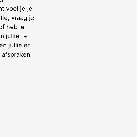
 voel je je
ie, vraag je
of heb je
 jullie te
n jullie er
e afspraken
.