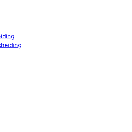
iding
cheiding