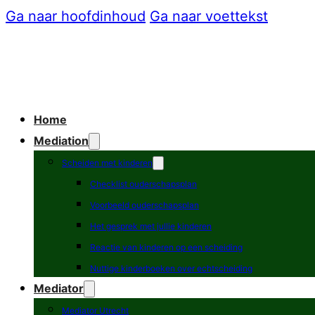
Ga naar hoofdinhoud
Ga naar voettekst
Home
Mediation
Scheiden met kinderen
Checklist ouderschapsplan
Voorbeeld ouderschapsplan
Het gesprek met jullie kinderen
Reactie van kinderen op een scheiding
Nuttige kinderboeken over echtscheiding
Mediator
Mediator Utrecht