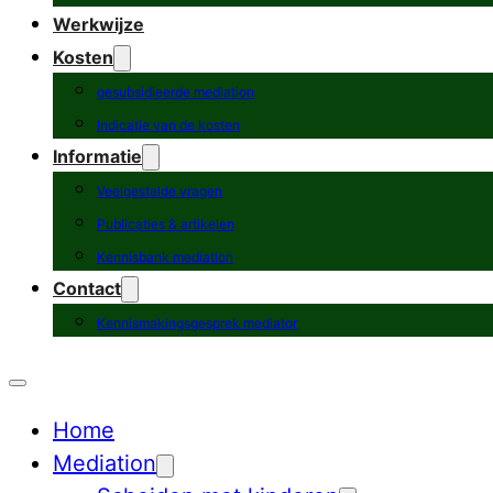
Werkwijze
Kosten
gesubsidieerde mediation
Indicatie van de kosten
Informatie
Veelgestelde vragen
Publicaties & artikelen
Kennisbank mediation
Contact
Kennismakingsgesprek mediator
Home
Mediation