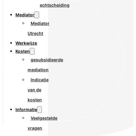
echtscheiding
Mediator
Mediator
Utrecht
Werkwijze
Kosten
gesubsidieerde
mediation
Indicatie
van de
kosten
Informatie
Veelgestelde
vragen