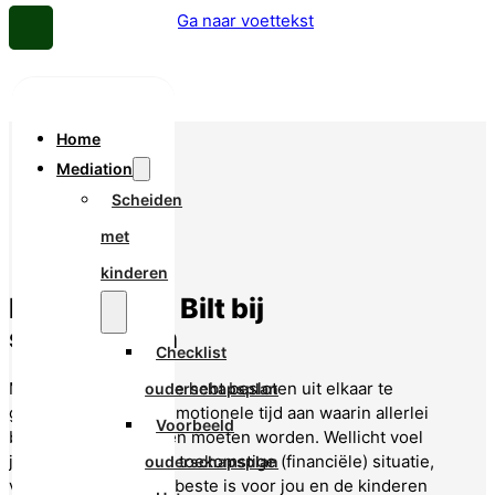
Ga naar hoofdinhoud
Ga naar voettekst
Home
Mediation
Scheiden
met
kinderen
Mediator De Bilt bij
scheidingen
Checklist
Mediator de Bilt: Als je hebt besloten uit elkaar te
ouderschapsplan
gaan, breekt er een emotionele tijd aan waarin allerlei
Voorbeeld
beslissingen genomen moeten worden. Wellicht voel
je je onzeker over de toekomstige (financiële) situatie,
ouderschapsplan
vraag je je af wat het beste is voor jou en de kinderen