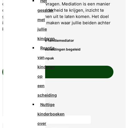
Het
of heb je nog andere vragen. Mediation is een manier
om jullie te helpen helderheid te krijgen, inzicht te
gesprek
geven en jullie er samen uit te laten komen. Het doel
met
is dat jullie afspraken maken waar jullie beiden achter
kunnen staan.
jullie
kinderen
✓ Gecertificeerde familiemediator
Reactie
✓ Meer dan 600 scheidingen begeleid
van
✓ Persoonlijke aanpak
kinderen
Even contact?
op
een
scheiding
Nuttige
kinderboeken
over