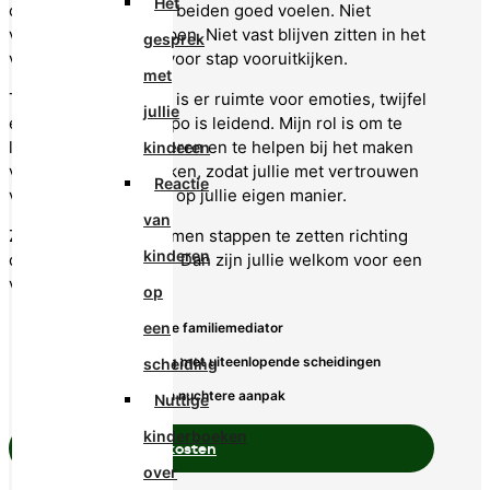
Het
oplossingen die voor beiden goed voelen. Niet
vechten, maar begrijpen. Niet vast blijven zitten in het
gesprek
verleden, maar stap voor stap vooruitkijken.
met
Tijdens de mediation is er ruimte voor emoties, twijfel
jullie
en vragen. Jullie tempo is leidend. Mijn rol is om te
luisteren, te structureren en te helpen bij het maken
kinderen
van duidelijke afspraken, zodat jullie met vertrouwen
Reactie
verder kunnen; ieder op jullie eigen manier.
van
Zijn jullie klaar om samen stappen te zetten richting
kinderen
duidelijkheid en rust? Dan zijn jullie welkom voor een
vrijblijvend gesprek.
op
een
✓ Gecertificeerde familiemediator
✓ 17 jaar ervaring met uiteenlopende scheidingen
scheiding
✓ Persoonlijke en nuchtere aanpak
Nuttige
kinderboeken
Bereken hier de kosten
over