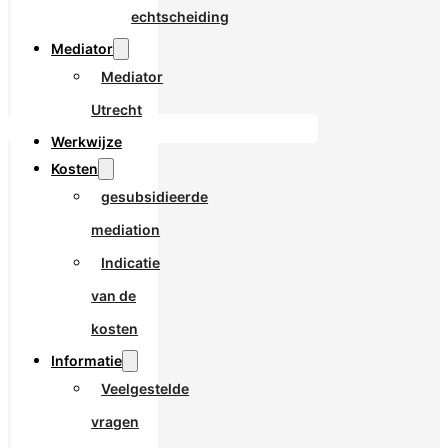
echtscheiding
Mediator
Mediator
Utrecht
Werkwijze
Kosten
gesubsidieerde
mediation
Indicatie
van de
kosten
Informatie
Veelgestelde
vragen