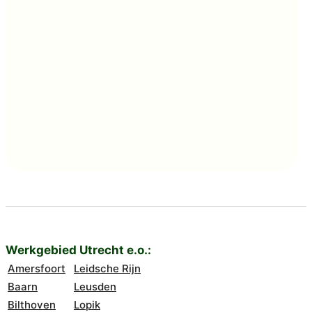
brengen. Door goed te luisteren, neutraal te
blijven en verschillende opties te verkennen, lukt
het vaak toch om tot een oplossing te komen. En
mocht dat echt niet lukken, dan bespreken we
samen wat een passende vervolgstap is. Maar: in
de meeste gevallen komen mensen er tijdens
mediation wél uit.
Werkgebied Utrecht e.o.:
Amersfoort
Leidsche Rijn
Baarn
Leusden
Bilthoven
Lopik