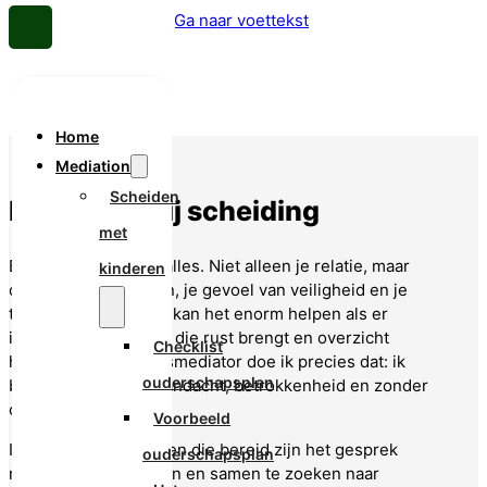
Ga naar hoofdinhoud
Ga naar voettekst
Home
Mediation
Scheiden
Mediation bij scheiding
met
Een scheiding raakt alles. Niet alleen je relatie, maar
kinderen
ook je dagelijks leven, je gevoel van veiligheid en je
toekomst. In die fase kan het enorm helpen als er
iemand naast je staat die rust brengt en overzicht
Checklist
houdt. Als scheidingsmediator doe ik precies dat: ik
ouderschapsplan
begeleid jullie met aandacht, betrokkenheid en zonder
oordeel.
Voorbeeld
Ik begeleid (ex-)stellen die bereid zijn het gesprek
ouderschapsplan
met elkaar aan te gaan en samen te zoeken naar