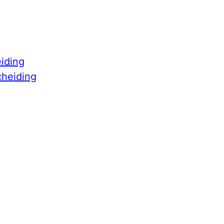
iding
cheiding