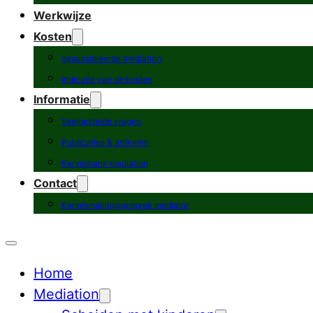
Werkwijze
Kosten
gesubsidieerde mediation
Indicatie van de kosten
Informatie
Veelgestelde vragen
Publicaties & artikelen
Kennisbank mediation
Contact
Kennismakingsgesprek mediator
Home
Mediation