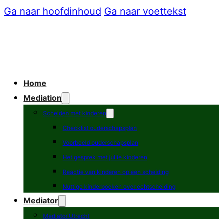
Ga naar hoofdinhoud
Ga naar voettekst
Home
Mediation
Scheiden met kinderen
Checklist ouderschapsplan
Voorbeeld ouderschapsplan
Het gesprek met jullie kinderen
Reactie van kinderen op een scheiding
Nuttige kinderboeken over echtscheiding
Mediator
Mediator Utrecht