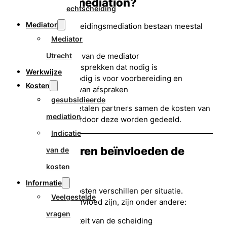
scheidingsmediation?
echtscheiding
Mediator
De kosten van scheidingsmediation bestaan meestal
uit:
Mediator
het uurtarief van de mediator
Utrecht
het aantal gesprekken dat nodig is
Werkwijze
de tijd die nodig is voor voorbereiding en
Kosten
vastlegging van afspraken
gesubsidieerde
In veel gevallen betalen partners samen de kosten van
mediation
de mediation, waardoor deze worden gedeeld.
Indicatie
Welke factoren beïnvloeden de
van de
kosten?
kosten
Informatie
De uiteindelijke kosten verschillen per situatie.
Veelgestelde
Factoren die van invloed zijn, zijn onder andere:
vragen
de complexiteit van de scheiding