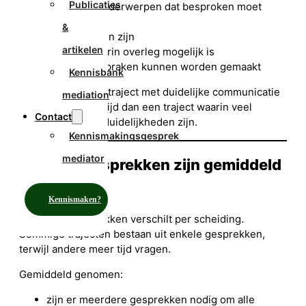
Publicaties
het aantal onderwerpen dat besproken moet
worden
&
of er kinderen zijn
artikelen
de mate waarin overleg mogelijk is
hoe snel afspraken kunnen worden gemaakt
Kennisbank
Een overzichtelijk traject met duidelijke communicatie
mediation
kost vaak minder tijd dan een traject waarin veel
Contact
spanningen of onduidelijkheden zijn.
Kennismakingsgesprek
mediator
Hoeveel gesprekken zijn gemiddeld
nodig?
Kennismaken?
Het aantal gesprekken verschilt per scheiding.
Sommige trajecten bestaan uit enkele gesprekken,
terwijl andere meer tijd vragen.
Gemiddeld genomen:
zijn er meerdere gesprekken nodig om alle