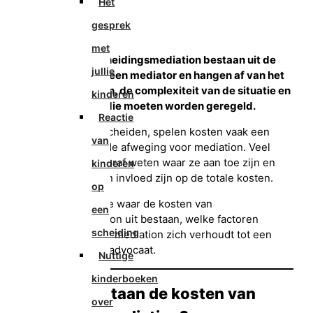
Het
Geplaatst
25 januari 2026
gesprek
Geüpdatet
25 januari 2026
Door
Mediator
met
De kosten van scheidingsmediation bestaan uit de
jullie
begeleiding door een mediator en hangen af van het
aantal gesprekken, de complexiteit van de situatie en
kinderen
de onderwerpen die moeten worden geregeld.
Reactie
Wanneer je gaat scheiden, spelen kosten vaak een
van
belangrijke rol in de afweging voor mediation. Veel
mensen willen vooraf weten waar ze aan toe zijn en
kinderen
welke factoren van invloed zijn op de totale kosten.
op
In dit artikel lees je waar de kosten van
een
scheidingsmediation uit bestaan, welke factoren
scheiding
meespelen en hoe mediation zich verhoudt tot een
scheiding via een advocaat.
Nuttige
kinderboeken
Waaruit bestaan de kosten van
over