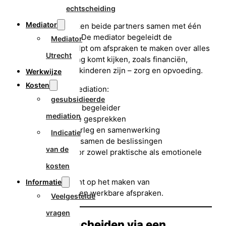
in?
echtscheiding
Mediator
Bij mediation werken beide partners samen met één
neutrale mediator. De mediator begeleidt de
Mediator
gesprekken en helpt om afspraken te maken over alles
Utrecht
wat bij de scheiding komt kijken, zoals financiën,
wonen en – als er kinderen zijn – zorg en opvoeding.
Werkwijze
Kosten
Kenmerken van mediation:
gesubsidieerde
één neutrale begeleider
mediation
gezamenlijke gesprekken
focus op overleg en samenwerking
Indicatie
jullie nemen samen de beslissingen
van de
aandacht voor zowel praktische als emotionele
aspecten
kosten
Mediation is gericht op het maken van
Informatie
toekomstgerichte en werkbare afspraken.
Veelgestelde
vragen
Wat houdt scheiden via een