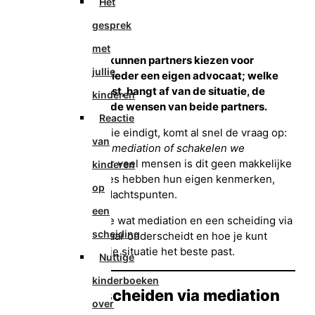
Het
Geplaatst
25 januari 2026
gesprek
Geüpdatet
25 januari 2026
Door
Mediator
met
Bij een scheiding kunnen partners kiezen voor
jullie
mediation of voor ieder een eigen advocaat; welke
vorm het beste past, hangt af van de situatie, de
kinderen
communicatie en de wensen van beide partners.
Reactie
Wanneer een relatie eindigt, komt al snel de vraag op:
van
gaan we samen in mediation of schakelen we
advocaten in?
Voor veel mensen is dit geen makkelijke
kinderen
keuze. Beide routes hebben hun eigen kenmerken,
op
voordelen en aandachtspunten.
een
In dit artikel lees je wat mediation en een scheiding via
scheiding
advocaten van elkaar onderscheidt en hoe je kunt
bepalen wat in jullie situatie het beste past.
Nuttige
kinderboeken
Wat houdt scheiden via mediation
over