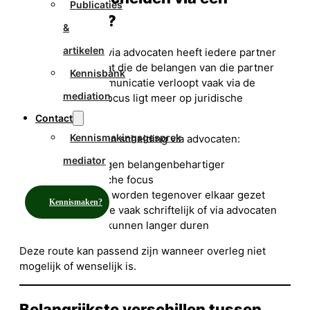
Publicaties
advocaat in?
&
artikelen
Bij een scheiding via advocaten heeft iedere partner
een eigen advocaat die de belangen van die partner
Kennisbank
behartigt. De communicatie verloopt vaak via de
mediation
advocaten en de focus ligt meer op juridische
standpunten.
Contact
Kennismakingsgesprek
Kenmerken van een scheiding via advocaten:
mediator
ieder een eigen belangenbehartiger
meer juridische focus
standpunten worden tegenover elkaar gezet
Kennismaken?
communicatie vaak schriftelijk of via advocaten
procedures kunnen langer duren
Deze route kan passend zijn wanneer overleg niet
mogelijk of wenselijk is.
Belangrijkste verschillen tussen