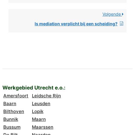
Volgende
Is mediation verplicht bij een scheiding?
Werkgebied Utrecht e.o.:
Amersfoort
Leidsche Rijn
Baarn
Leusden
Bilthoven
Lopik
Bunnik
Maarn
Bussum
Maarssen
De Bilt
Naarden