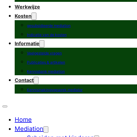
Werkwijze
Kosten
gesubsidieerde mediation
Indicatie van de kosten
Informatie
Veelgestelde vragen
Publicaties & artikelen
Kennisbank mediation
Contact
Kennismakingsgesprek mediator
Home
Mediation