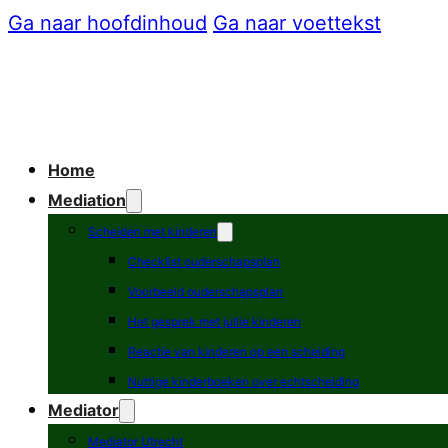
Ga naar hoofdinhoud
Ga naar voettekst
Home
Mediation
Scheiden met kinderen
Checklist ouderschapsplan
Voorbeeld ouderschapsplan
Het gesprek met jullie kinderen
Reactie van kinderen op een scheiding
Nuttige kinderboeken over echtscheiding
Mediator
Mediator Utrecht