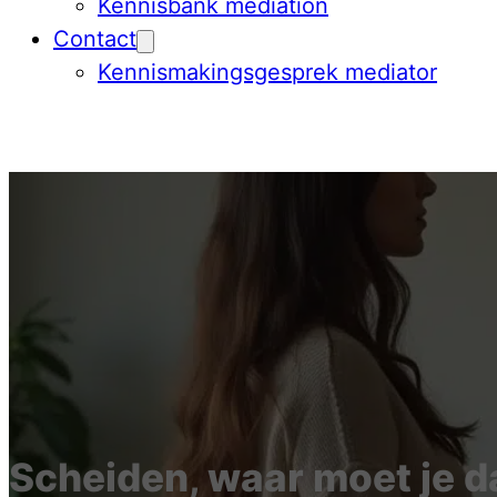
Kennisbank mediation
Contact
Kennismakingsgesprek mediator
Scheiden, waar moet je 