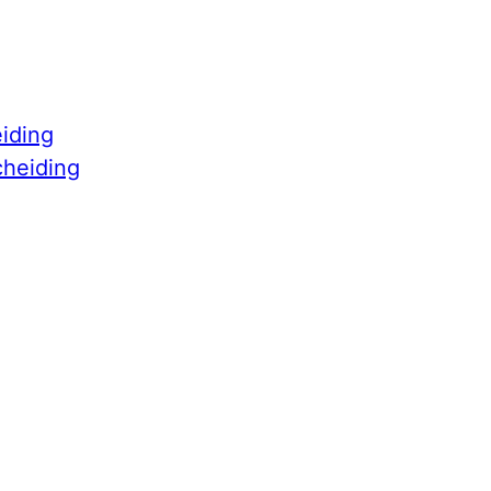
iding
cheiding