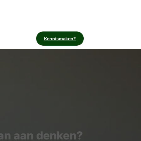
Kennismaken?
dan aan denken?