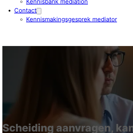
Kennisbank mediation
Contact
Kennismakingsgesprek mediator
Scheiding aanvragen, kan