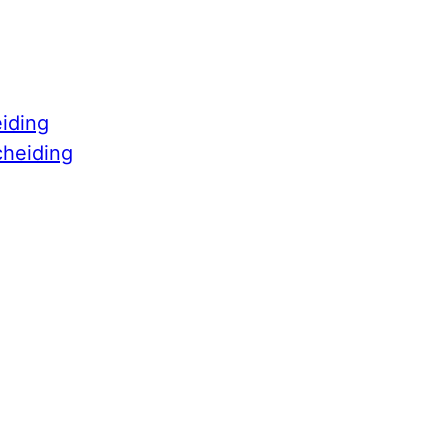
iding
cheiding