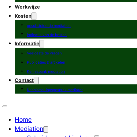
Werkwijze
Kosten
gesubsidieerde mediation
Indicatie van de kosten
Informatie
Veelgestelde vragen
Publicaties & artikelen
Kennisbank mediation
Contact
Kennismakingsgesprek mediator
Home
Mediation