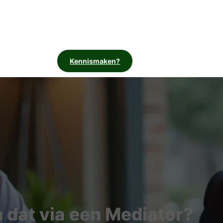
Kennismaken?
 dat via een Mediator?