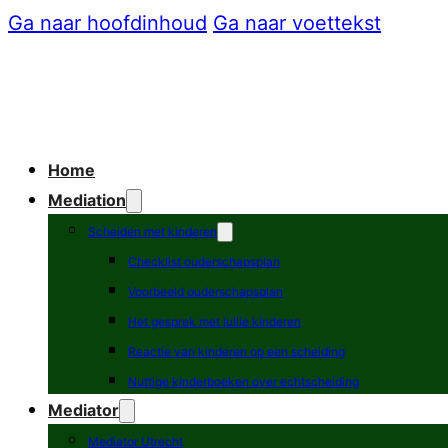
Ga naar hoofdinhoud
Ga naar voettekst
Home
Mediation
Scheiden met kinderen
Checklist ouderschapsplan
Voorbeeld ouderschapsplan
Het gesprek met jullie kinderen
Reactie van kinderen op een scheiding
Nuttige kinderboeken over echtscheiding
Mediator
Mediator Utrecht