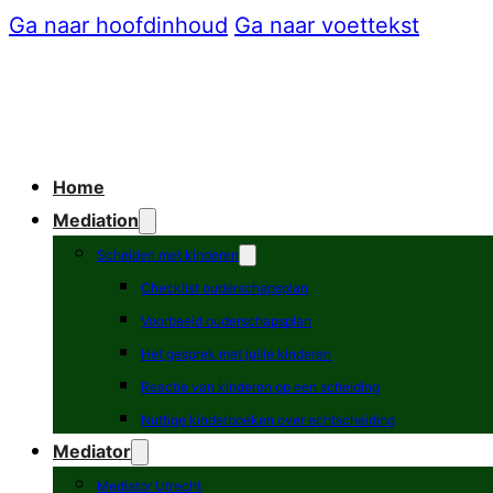
Ga naar hoofdinhoud
Ga naar voettekst
Home
Mediation
Scheiden met kinderen
Checklist ouderschapsplan
Voorbeeld ouderschapsplan
Het gesprek met jullie kinderen
Reactie van kinderen op een scheiding
Nuttige kinderboeken over echtscheiding
Mediator
Mediator Utrecht