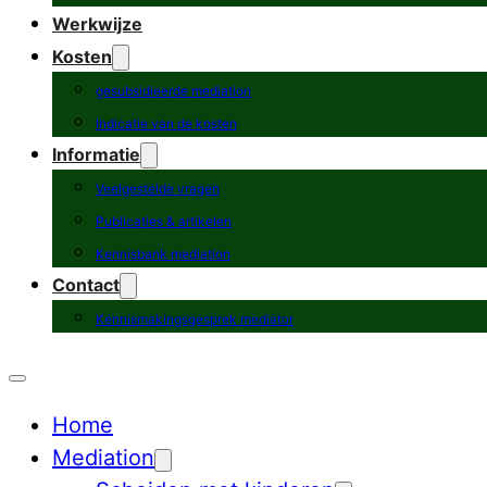
Werkwijze
Kosten
gesubsidieerde mediation
Indicatie van de kosten
Informatie
Veelgestelde vragen
Publicaties & artikelen
Kennisbank mediation
Contact
Kennismakingsgesprek mediator
Home
Mediation