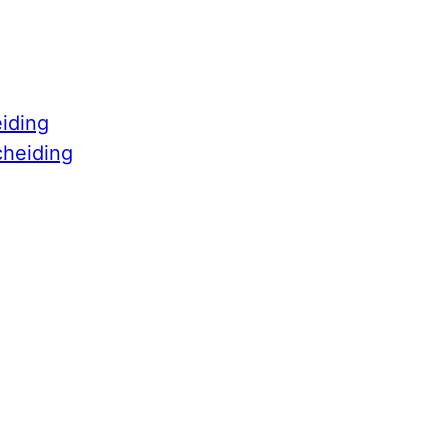
iding
cheiding