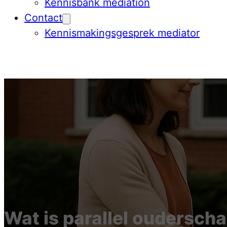
Kennisbank mediation
Contact
Kennismakingsgesprek mediator
Wat is parallel oudersch