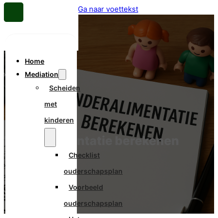
Ga naar hoofdinhoud
Ga naar voettekst
Home
Mediation
Scheiden
met
kinderen
Kinderalimentatie berekenen
Checklist
ouderschapsplan
Voorbeeld
ouderschapsplan