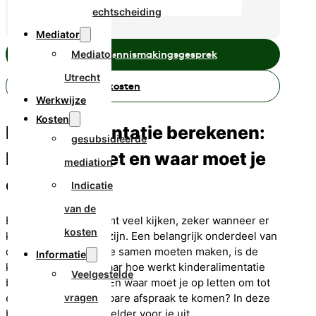
echtscheiding
Mediator
Mediator
Plan een gratis kennismakingsgesprek
Utrecht
Bereken hier de kosten
Werkwijze
Kosten
Kinderalimentatie berekenen:
gesubsidieerde
hoe werkt het en waar moet je
mediation
op letten?
Indicatie
van de
Bij een scheiding komt veel kijken, zeker wanneer er
kosten
kinderen in het spel zijn. Een belangrijk onderdeel van
de afspraken die jullie samen moeten maken, is de
Informatie
kinderalimentatie. Maar hoe werkt kinderalimentatie
Veelgestelde
berekenen precies? En waar moet je op letten om tot
een eerlijke en werkbare afspraak te komen? In deze
vragen
blog leggen we het helder voor je uit.