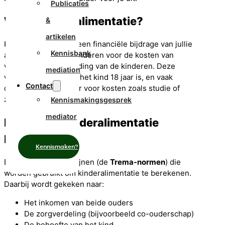
Publicaties
Wat is kinderalimentatie?
&
artikelen
Kinderalimentatie is een financiële bijdrage van jullie
Kennisbank
als ouders voor de kinderen voor de kosten van
verzorging en opvoeding van de kinderen. Deze
mediation
verplichting geldt tot het kind 18 jaar is, en vaak
Contact
doorlopend tot 21 jaar voor kosten zoals studie of
zorg.
Kennismakingsgesprek
mediator
Hoe wordt kinderalimentatie
berekend?
Kennismaken?
Er zijn officiële richtlijnen (de
Trema-normen
) die
worden gebruikt om kinderalimentatie te berekenen.
Daarbij wordt gekeken naar:
Het inkomen van beide ouders
De zorgverdeling (bijvoorbeeld co-ouderschap)
De behoefte van het kind