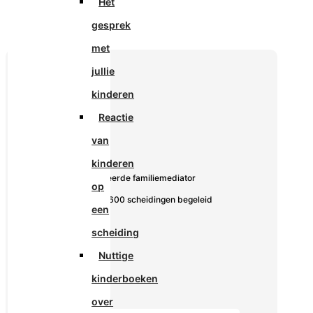
Het
gesprek
met
jullie
kinderen
Reactie
van
De Mediator:
kinderen
✓ Gecertificeerde familiemediator
op
✓ Meer dan 600 scheidingen begeleid
een
scheiding
Nuttige
kinderboeken
over