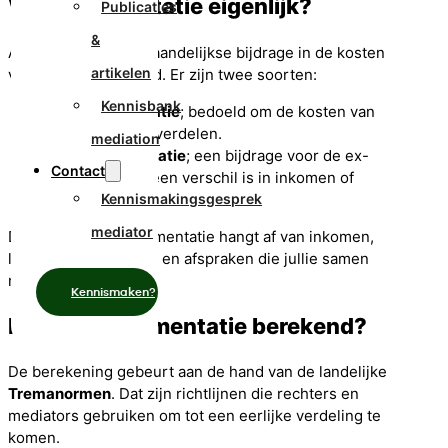
Wat is alimentatie eigenlijk?
Publicaties
&
Alimentatie is een maandelijkse bijdrage in de kosten
artikelen
van levensonderhoud. Er zijn twee soorten:
Kennisbank
Kinderalimentatie
; bedoeld om de kosten van
de kinderen te verdelen.
mediation
Partneralimentatie
; een bijdrage voor de ex-
Contact
partner, als er een verschil is in inkomen of
draagkracht.
Kennismakingsgesprek
mediator
De hoogte van de alimentatie hangt af van inkomen,
lasten, zorgverdeling en afspraken die jullie samen
maken.
Kennismaken?
Hoe wordt alimentatie berekend?
De berekening gebeurt aan de hand van de landelijke
Tremanormen
. Dat zijn richtlijnen die rechters en
mediators gebruiken om tot een eerlijke verdeling te
komen.