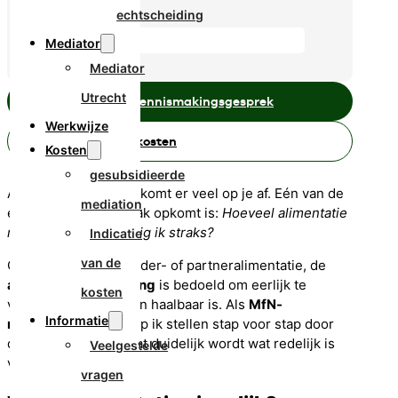
echtscheiding
Mediator
Mediator
Utrecht
Plan een gratis kennismakingsgesprek
Werkwijze
Bereken hier de kosten
Kosten
gesubsidieerde
Als je uit elkaar gaat, komt er veel op je af. Eén van de
mediation
eerste vragen die vaak opkomt is:
Hoeveel alimentatie
moet ik betalen of krijg ik straks?
Indicatie
van de
Of het nu gaat om kinder- of partneralimentatie, de
alimentatieberekening
is bedoeld om eerlijk te
kosten
verdelen wat nodig en haalbaar is. Als
MfN-
Informatie
registermediator
help ik stellen stap voor stap door
dit proces heen, zodat duidelijk wordt wat redelijk is
Veelgestelde
voor beide partijen.
vragen