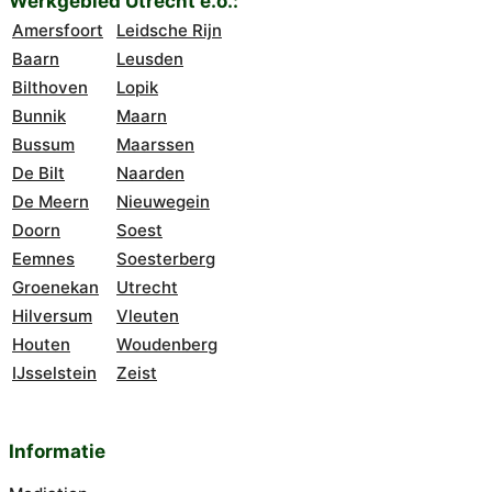
Werkgebied Utrecht e.o.:
Amersfoort
Leidsche Rijn
Baarn
Leusden
Bilthoven
Lopik
Bunnik
Maarn
Bussum
Maarssen
De Bilt
Naarden
De Meern
Nieuwegein
Doorn
Soest
Eemnes
Soesterberg
Groenekan
Utrecht
Hilversum
Vleuten
Houten
Woudenberg
IJsselstein
Zeist
Informatie