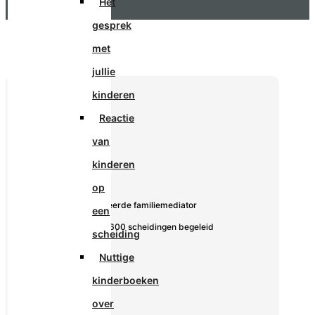
Het
gesprek
met
jullie
kinderen
Reactie
van
kinderen
De Mediator:
op
✓ Gecertificeerde familiemediator
een
✓ Meer dan 600 scheidingen begeleid
scheiding
Nuttige
kinderboeken
over