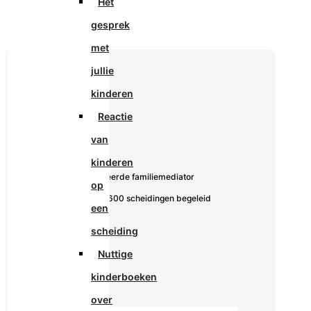
Het
gesprek
met
jullie
kinderen
Reactie
van
De Mediator:
kinderen
✓ Gecertificeerde familiemediator
op
✓ Meer dan 600 scheidingen begeleid
een
scheiding
Nuttige
kinderboeken
over