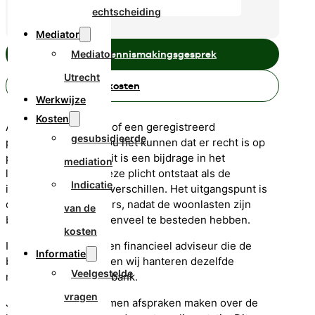
echtscheiding
Mediator
Mediator
Plan een gratis kennismakingsgesprek
Utrecht
Bereken hier de kosten
Werkwijze
Kosten
Als je getrouwd bent of een geregistreerd
gesubsidieerde
partnerschap hebt zou het kunnen dat er recht is op
partneralimentatie. Dit is een bijdrage in het
mediation
levensonderhoud. Deze plicht ontstaat als de
Indicatie
inkomens behoorlijk verschillen. Het uitgangspunt is
dat beide (ex-)partners, nadat de woonlasten zijn
van de
betaald, ongeveer evenveel te besteden hebben.
kosten
Ik werk samen met een financieel adviseur die de
Informatie
berekeningen maakt en wij hanteren dezelfde
Veelgestelde
methode als de rechtbank.
vragen
Jullie kunnen ook samen afspraken maken over de