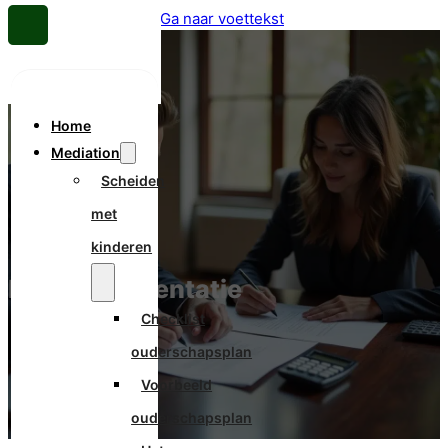
Ga naar hoofdinhoud
Ga naar voettekst
Home
Mediation
Scheiden
met
kinderen
Partneralimentatie
Checklist
ouderschapsplan
Voorbeeld
ouderschapsplan