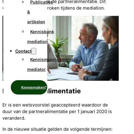
hoogte en de duur van de partneralimentatie. Dit
Publicaties
wordt dan goed besproken tijdens de mediation.
&
artikelen
Kennisbank
mediation
Contact
Kennismakingsgesprek
mediator
Kennismaken?
Duur partneralimentatie
Er is een wetsvoorstel geaccepteerd waardoor de
duur van de partneralimentatie per 1 januari 2020 is
veranderd.
In de nieuwe situatie gelden de volgende termijnen: