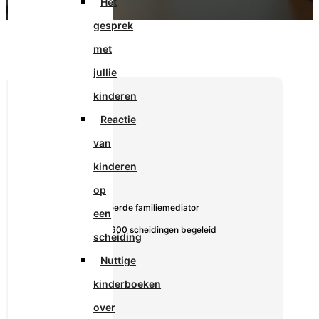
Het
gesprek
met
jullie
kinderen
Reactie
van
kinderen
De Mediator:
op
✓ Gecertificeerde familiemediator
een
✓ Meer dan 600 scheidingen begeleid
scheiding
Nuttige
kinderboeken
over