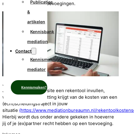
Publicaties
mediator werkt met toevoegingen.
&
artikelen
Kennisbank
mediation
Contact
Kennismakingsgesprek
mediator
Jouw situatie
Kennismaken?
Je kunt via onze website een rekentool invullen,
waarbij je een inschatting krijgt van de kosten van een
(echt)scheidingstraject in jouw
situatie
(https://www.mediationbureaumn.nl/rekentoolkostens
Hierbij wordt dus onder andere gekeken in hoeverre
jij of je (ex)partner recht hebben op een toevoeging.