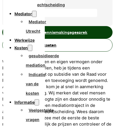
echtscheiding
Mediator
Mediator
Utrecht
Plan een gratis kennismakingsgesprek
Werkwijze
Bereken hier de kosten
Kosten
gesubsidieerde
Wanneer jouw inkomen en eigen vermogen onder
mediation
bepaalde grenzen vallen, heb je tijdens een
mediationtraject recht op subsidie van de Raad voor
Indicatie
Rechtsbijstand, wat een toevoeging wordt genoemd.
van de
Als je parttime werkt, kom je al snel in aanmerking
voor deze toevoeging. Wij merken dat veel mensen
kosten
hiervan niet op de hoogte zijn en daardoor onnodig te
Informatie
veel betalen tijdens een mediationtraject in de
Veelgestelde
afwikkeling van een (echt)scheiding. Wees daarom
kritisch en ga niet in zee met de eerste de beste
vragen
mediator, maar vergelijk de prijzen en controleer of de