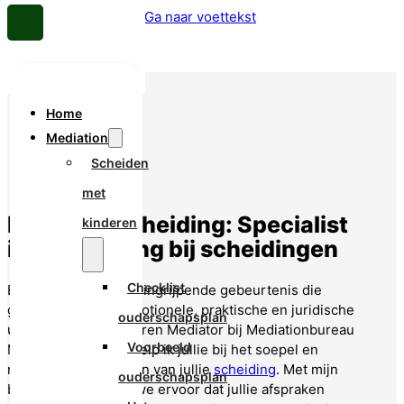
Ga naar hoofdinhoud
Ga naar voettekst
Home
Mediation
Scheiden
met
Mediator Scheiding: Specialist
kinderen
in begeleiding bij scheidingen
Checklist
Een scheiding is een ingrijpende gebeurtenis die
gepaard gaat met emotionele, praktische en juridische
ouderschapsplan
uitdagingen. Als ervaren Mediator bij Mediationbureau
Voorbeeld
Midden-Nederland help ik jullie bij het soepel en
respectvol afhandelen van jullie
scheiding
. Met mijn
ouderschapsplan
begeleiding zorgen we ervoor dat jullie afspraken