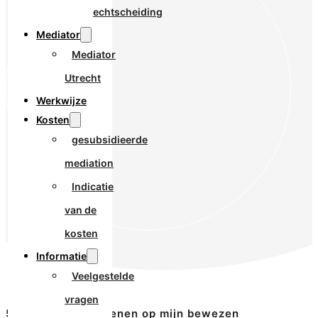
echtscheiding
Mediator
Mediator
Utrecht
Werkwijze
Kosten
gesubsidieerde
mediation
Indicatie
van de
kosten
Informatie
Veelgestelde
vragen
500+ cliënten rekenen op mijn bewezen