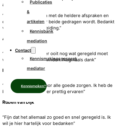
Publicaties
aanpak
&
”We zijn erg tevreden met de heldere afspraken en
een regeling die door beide gedragen wordt. Bedankt
artikelen
voor de goede begeleiding.”
Kennisbank
Anna de Vries
mediation
Contact
“Super bedankt. Als er ooit nog wat geregeld moet
Kennismakingsgesprek
worden weet ik je te vinden. Nogmaals dank”
mediator
Laura van den Berg
“Ik wil je bedanken voor alle goede zorgen. Ik heb de
Kennismaken?
bijeenkomsten als zeer prettig ervaren”
Ruben van Dijk
“Fijn dat het allemaal zo goed en snel geregeld is. Ik
wil je hier hartelijk voor bedanken”